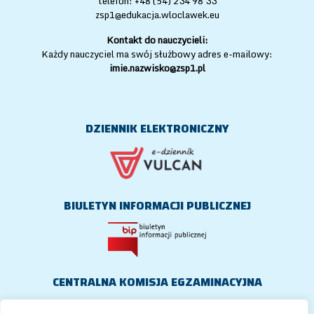
telefon: +48 (54) 234 98 33
zsp1@edukacja.wloclawek.eu
Kontakt do nauczycieli:
Każdy nauczyciel ma swój służbowy adres e-mailowy:
imie.nazwisko@zsp1.pl
DZIENNIK ELEKTRONICZNY
BIULETYN INFORMACJI PUBLICZNEJ
CENTRALNA KOMISJA EGZAMINACYJNA