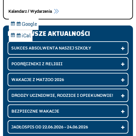
Kalendarz / Wydarzenia
Google
Dodaj
NAJNOWSZE AKTUALNOŚCI
do
iCal
Subskrybuj
w
SUKCES ABSOLWENTA NASZEJ SZKOŁY
PODRĘCZNIKI Z RELIGII
WAKACJE Z MATZOO 2026
DRODZY UCZNIOWIE, RODZICE I OPIEKUNOWIE!
BEZPIECZNE WAKACJE
JADŁOSPIS OD 22.06.2026 – 24.06.2026