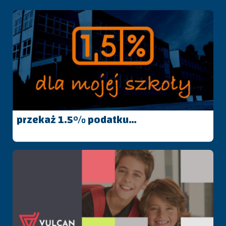
zekaż 1.5% podatku…
Rządowy