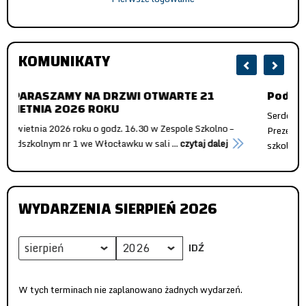
KOMUNIKATY
Podziękowanie
Serdeczne podziękowania kierujemy do Pana Jarosława Skiby –
Prezesa Uzdrowiska Wieniec Zdrój za ponowne wsparcie naszej
szkolnej inicjatywy ...
czytaj dalej
WYDARZENIA SIERPIEŃ 2026
Miesiąc
Rok
W tych terminach nie zaplanowano żadnych wydarzeń.