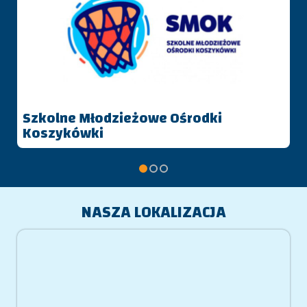
kolne Młodzieżowe Ośrodki
Projekt
szykówki
NASZA LOKALIZACJA