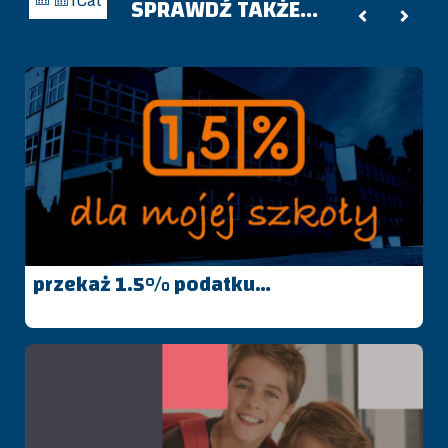
iCal
SPRAWDŹ TAKŻE...
Subskrybuj
w
przekaż 1.5% podatku…